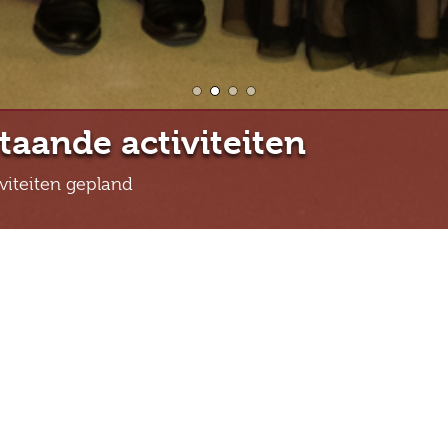
taande activiteiten
viteiten gepland
De Wuif uit Ransdaal