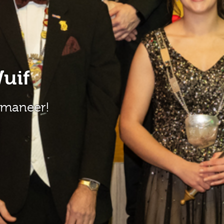
uif
e maneer!