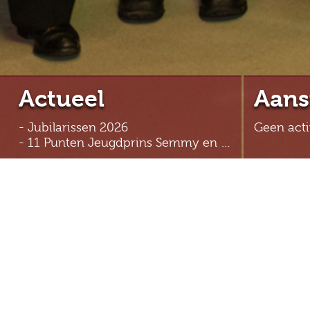
Actueel
Aans
- Jubilarissen 2026
Geen acti
- 11 Punten Jeugdprins Semmy en Jeugdprinses Feline
Carnavalsvereniging 