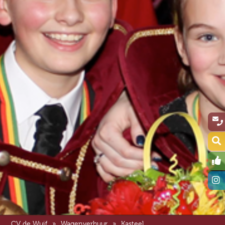
CV de Wuif
»
Wagenverhuur
»
Kasteel